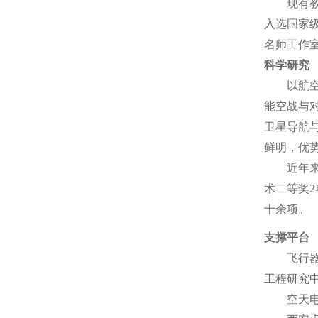
现有
入选国家级
名师工作
科学研究
以航
能空战与
卫星导航
鲜明，优
近年
术二等奖2
十余项。
支撑平台
飞行
工程研究中
空天