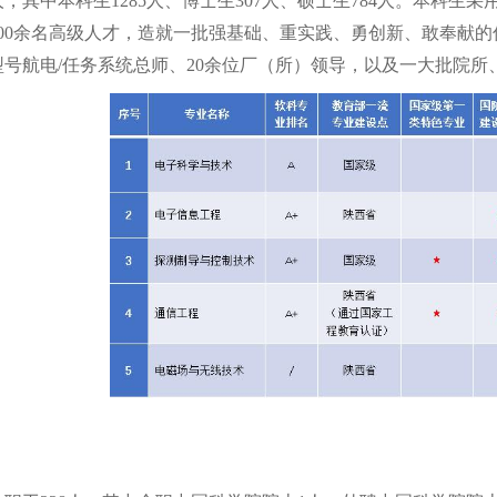
6人，其中本科生1285人、博士生307人、硕士生784人。本科
800余名高级人才，造就一批强基础、重实践、勇创新、敢奉献
型号航电/任务系统总师、20余位厂（所）领导，以及一大批院