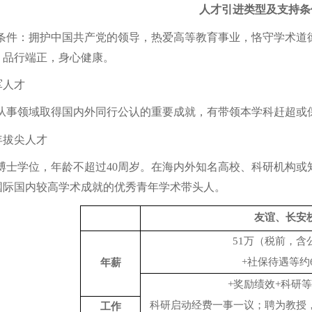
人才引进类型及支持条
条件：拥护中国共产党的领导，热爱高等教育事业，恪守学术道
，品行端正，身心健康。
军人才
从事领域取得国内外同行公认的重要成就，有带领本学科赶超或
年拔尖人才
博士学位，年龄不超过
40周岁。
在海内外知名高校、科研机构或
国际国内较高学术成就的优秀青年学术带头人。
友谊、长安
51万（税前，含
+社保待遇等约
年薪
+奖励绩效+科研
科研启动经费一事一议；聘为教授
工作