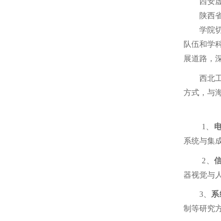
西安
陕西
学院
队伍和学
展道路，
西北
方式，与
1、
系统与集
2、
器视觉与
3、
系
制等研究