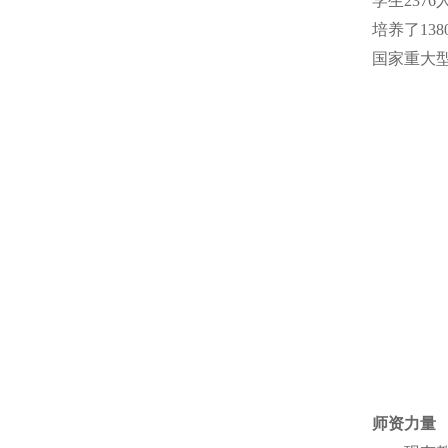
学生237
培养了13
国家重大
师资力量