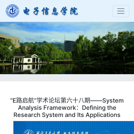
Previous
Nex
“E路启航”学术论坛第六十八期——System
Analysis Framework：Defining the
Research System and Its Applications