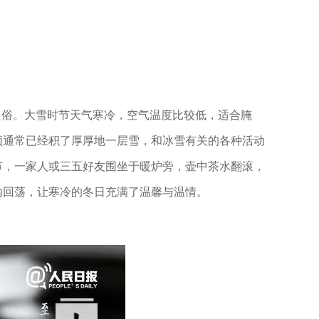
习俗。大雪时节天气寒冷，空气温度比较低，适合腌
顶通常已经积了厚厚地一层雪，和冰雪有关的各种活动
节，一家人或三五好友围坐于暖炉旁，壶中茶水翻滚，
内回荡，让寒冷的冬日充满了温馨与温情。