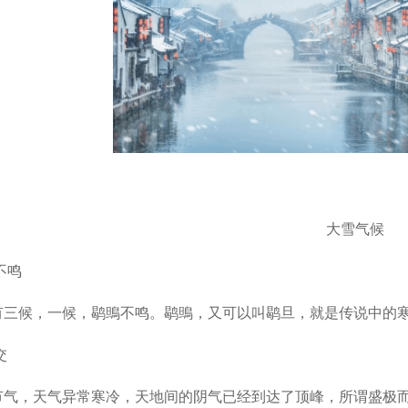
大雪气候
不鸣
有三候，一候，鹖鴠不鸣。鹖鴠，又可以叫鹖旦，就是传说中的
交
节气，天气异常寒冷，天地间的阴气已经到达了顶峰，所谓盛极