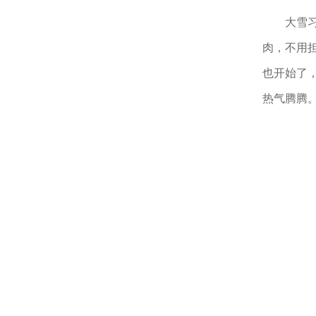
大雪
肉，不用
也开始了
热气腾腾