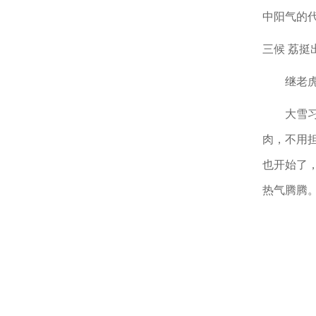
中阳气的
三候
荔挺
继老
大雪
肉，不用
也开始了
热气腾腾