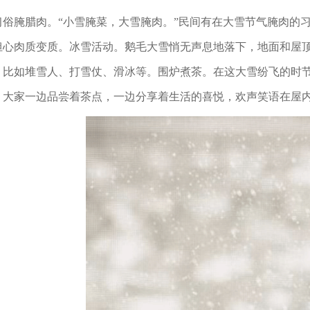
习俗腌腊肉。
“小雪腌菜，大雪腌肉。”民间有在大雪节气腌肉的
担心肉质变质。冰雪活动。鹅毛大雪悄无声息地落下，地面和屋
，比如堆雪人、打雪仗、滑冰等。围炉煮茶。在这大雪纷飞的时
。大家一边品尝着茶点，一边分享着生活的喜悦，欢声笑语在屋