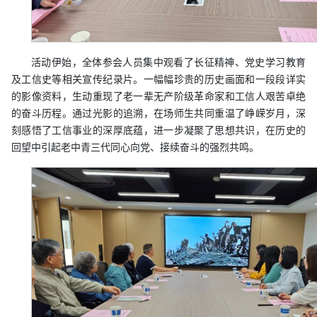
活动伊始，全体参会人员集中观看了长征精神、党史学习教育
及工信史等相关宣传纪录片。一幅幅珍贵的历史画面和一段段详实
的影像资料，生动重现了老一辈无产阶级革命家和工信人艰苦卓绝
的奋斗历程。通过光影的追溯，在场师生共同重温了峥嵘岁月，深
刻感悟了工信事业的深厚底蕴，进一步凝聚了思想共识，在历史的
回望中引起老中青三代同心向党、接续奋斗的强烈共鸣。