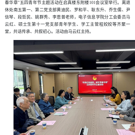
春华章”五四青年节主题活动在启真楼东附楼101会议室举行。离退
休处南五第一、第二党支部黄迪民、罗和平、耿东升、乔生儒、尹
信琴、段哲民、姚群秀、李恩普老师，电子信息学院分工会委员马
云红、硕士生第十一党支部青年学生、学工主管程姣姣等齐聚一
堂，共话传承、共叙初心。活动由马云红主持。