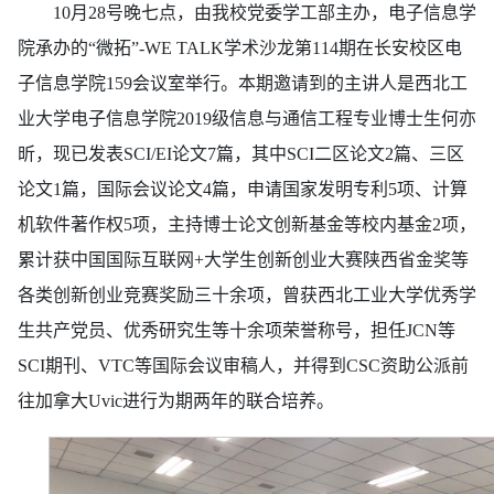
10
月
28
号晚七点，由我校党委学工部主办，电子信息学
院承办的
“微拓”-WE TALK学术沙龙第114
期在长安校区电
子信息学院
159会议室举行。本期邀请到的主讲人是西北工
业大学电子信息学院2019级信息与通信工程专业博士生
何亦
昕，现已发表
SCI/EI论文7篇，其中SCI二区论文2篇、三区
论文1篇，国际会议论文4篇，申请国家发明专利5项、计算
机软件著作权5项，主持博士论文创新基金等校内基金2项，
累计获中国国际互联网+大学生创新创业大赛陕西省金奖等
各类创新创业竞赛奖励三十余项，曾获西北工业大学优秀学
生共产党员、优秀研究生等十余项荣誉称号，担任JCN等
SCI期刊、VTC等国际会议审稿人，并得到CSC资助公派前
往加拿大Uvic进行为期两年的联合培养
。