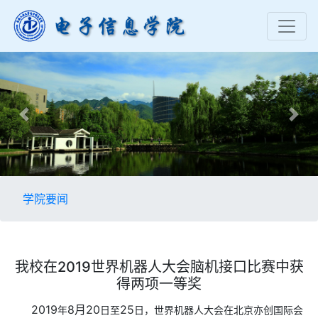
Previous
Nex
学院要闻
我校在2019世界机器人大会脑机接口比赛中获
得两项一等奖
2
019
8月2
0
2
5
年
日至
日，世界机器人大会在北京亦创国际会