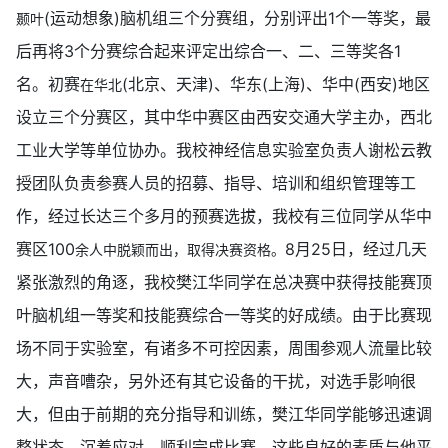
(运动想象)脑机组三个分赛组，分别评出1个一等奖，最
颞叶
后再将3个分赛综合起来评定出综合一、二、三等奖各1
名。初赛
(北京、天津)、华东(上海)、华中(西安
)地区
在华北
设立三个分赛区，其中华中赛区由西安交通大学主办，西北
工业大学等单位协办。我校神经信息实验室负责人谢松云教
授团队负责参赛人员的招募、指导、培训和组织管理等工
作，经过长达三个多月的预赛选拔，我校有三位同学从华中
赛区1
00
8月25日，经过几天
余人中脱颖而出，取得决赛资格。
紧张激烈的角逐，我校樊江华同学在总决赛中获得技能赛顶
叶脑机组一等奖和技能赛综合一等奖的好成绩。由于比赛现
场不同于实验室，有诸多不可控因素，周围参观人流量比较
大，声音嘈杂，另外还有其它设备的干扰，对选手影响很
大，但由于前期的充分指导和训练，樊江华同学能够迅速调
整状态，沉着应对，顺利完成比赛，这些良好的素质与他平