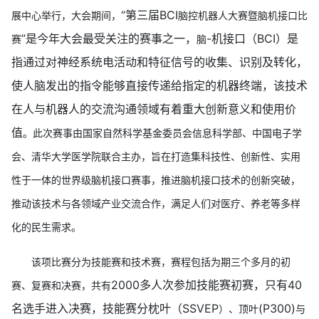
“第三届B
CI
展中心举行，大会期间，
脑控机器人大赛
暨脑机接口比
”是今年大会最受关注的赛事之一，
-机接口（BCI）是
赛
脑
指通过对神经系统电活动和特征信号的收集、识别及转化，
使人脑发出的指令能够直接传递给指定的机器终端，该技术
在人与机器人的交流沟通领域有着重大创新意义和使用价
值
。此次赛事由
国家自然科学基金委员会信息科学部
、
中国电子学
会
、
清华大学医学院
联合主办，
旨在打造集科技性、创新性、实用
性于一体的世界级脑机接口赛事
，
推进脑机接口技术的创新突破，
推动该技术与各领域产业交流合作，满足人们对医疗、养老等多样
化的民生需求
。
该项比赛分为技能赛和技术赛，赛程包括为期三个多月的初
2000多人次参加技能赛初赛，只有40
赛、复赛和决赛，共有
名选手进入决赛，技能赛分枕叶（SSVEP
(
P300)
）
、顶叶
与