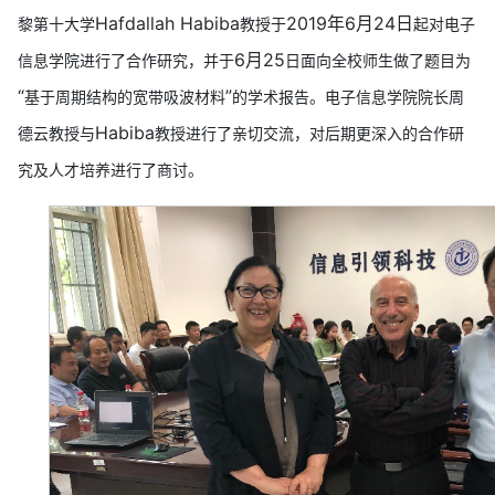
Hafdallah Habiba
2019年6月24日
黎第十大学
教授
于
起
对电子
6月2
5
信息学院进行了
合作
研究，并
于
日面向全校师生做了题目为
“
”
基于周期结构的宽带吸波材料
的
学术报告。
电子信息学院院长周
Habiba
德云教授与
教授进行了亲切交流，对后期更深入的合作研
究及人才培养进行了商讨。