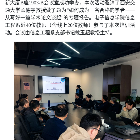
新大厦B座1903-B会议室成功举办。本次活动邀请了
西安交
通大学
孟德宇
教授
做了题为“如何成为一名合格的学者——
从写好一篇学术论文谈起”的专题报告。电子信息学院信息
工程系近40位教师（含线上20位教师）参与了本次培训活
动。会议由
信息工程系
支部书记戴玉超教授主持。