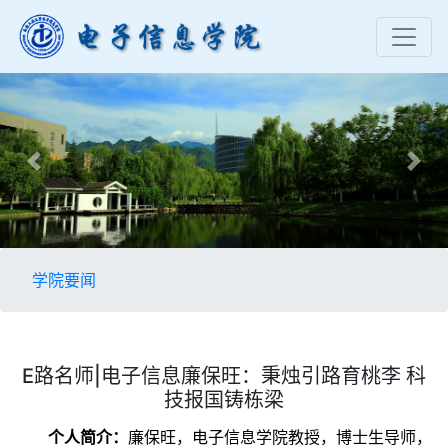
Previous
Nex
学院要闻
E路名师|电子信息廉保旺：秉烛引路育桃李 科
技报国铸栋梁
个人简介：
廉保旺，电子信息学院教授，博士生导师，