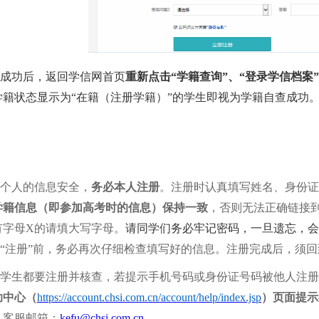
成功后，返回学信网首页
重新点击
“学籍查询”、“登录学信档案”
学籍状态显示为
“在籍（注册学籍）”的学生即视为学籍自查成功
：
个人的信息安全，
务必本人注册
。注册时认真填写姓名、身份证
学籍信息（即参加高考时的信息）保持一致
，否则无法正确链接
有字母
X的请填大写字母。
请同学们务必牢记密码，一旦遗忘，会
“注册”前，务必再次仔细检查填写好的信息。注册完成后，须
学生都要注册并核查，若提示
手机号码或身份证号码被他人注册
助中心
（
https://account.chsi.com.cn/account/help/index.jsp
）
页面
提示
88，客服邮箱：
kefu@chsi.com.cn
。