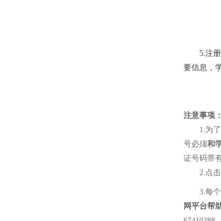
5.
注册
要信息，
注意事项
1.
为了
号必须
和
证号码带
2.
点击
3.
每个
网平台帮
674103