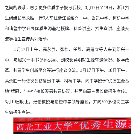
之间的联系，吸引更多优质学子报考我校。
3月17日至19日，浙江招
9
生组组长高永胜一行
人前往浙江省绍兴一中、鲁迅中学、柯桥中学
和诸暨中学开展优质生源基地授牌、科普讲座、招生宣讲、座谈交
流等招生宣传系列活动。
3月17日上午，高永胜、张怡、任煜、高建立等人来到绍兴一
中，与绍兴一中书记孙洪亮、副校长蒋明就生源输送情况、教学改
17
8
革、共建学生创新平台等进行座谈交流。3月
日下午、
1
日下午，
高永胜一行依次到访鲁迅中学、柯桥中学，向中学
授予
“
优质
生源基
地
”牌匾
、与中学校长签署共建协议，并面向高三家长做招生宣传。
9
3月1
日晚上，
张怡教授与诸暨中学领导座谈，并向
300多位高三学
生做招生宣讲。