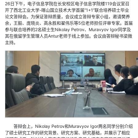
26日下午，电子信息学院在长安校区电子信息学院楼119会议室召
开了西北工业大学-喀山国立技术大学首届“1+1”联合培养硕士毕业
论文答辩会。为保证答辩质量，会议成立答辩专家小组，邀请樊养
余，王毅、庞晓炎、高永胜和翟伟乐等5位老师担任评审专家。首届
参与联合培养的2名硕士生Nikolay Petrov、Muravyov Igor同学及
其在俄留学生管理人员Antur老师于线上参加。会议由答辩秘书梁微
主持。
答辩会上，Nikolay Petrov和Muravyov Igor两名同学分别介绍
了硕士研究工作的研究背景、研究方案、研究基础，并展示了相应