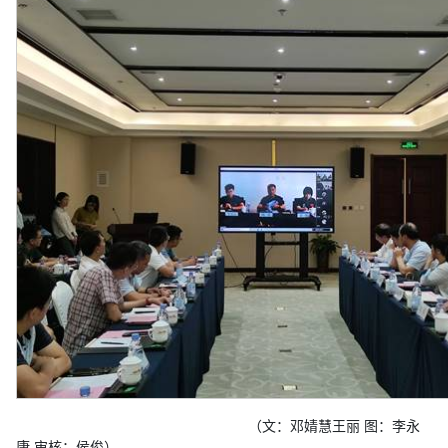
（文：邓婧慧王丽 图：李永
康 审核：侯俊）