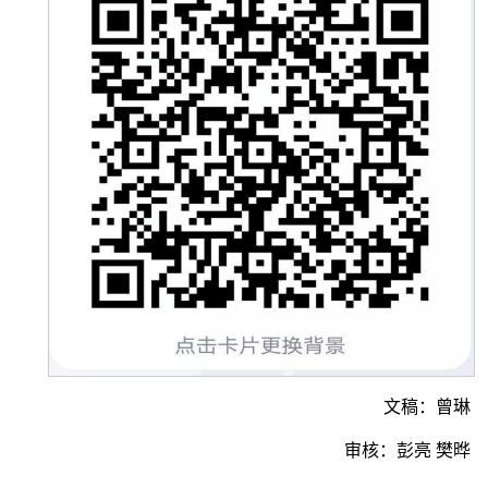
文稿：曾琳
审核：彭亮 樊晔