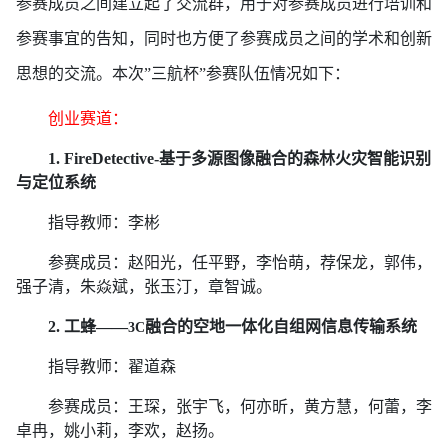
参赛成员之间建立起了交流群，用于对参赛成员进行培训和
参赛事宜的告知，同时也方便了参赛成员之间的学术和创新
思想的交流。本次”三航杯”参赛队伍情况如下：
创业赛道：
1. FireDetective-
基于多源图像融合的森林火灾智能识别
与定位系统
指导教师：李彬
参赛成员：赵阳光，任平野，李怡萌，荐保龙，郭伟，
强子清，朱焱斌，张玉汀，章智诚。
2.
工蜂——
融合的空地一体化自组网信息传输系统
3C
指导教师：翟道森
参赛成员：王琛，张宇飞，何亦昕，黄方慧，何蕾，李
卓冉，姚小莉，李欢，赵扬。