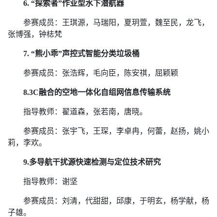
6.
“探索者”作业型水下潜航器
参赛成员：王琪源，马瑞阳，夏玥萱，魏至民，龙飞，
张博强，钟梽梵
7.
“熊小乖”声控式智能分类垃圾桶
参赛成员：张浩辉，毛向臣，陈安祺，屈颖颖
8.3C
融合的空地一体化自组网信息传输系统
指导教师：翟道森，张若南，唐晓。
参赛成员：张宇飞，王琛，李卓冉，何蕾，赵扬，姚小
莉，李欢。
9.
多导航干扰源快速检测与定位技术研究
指导教师：谢坚
参赛成员：刘清，代甜甜，邱康，于明玄，杨学献，杨
子雄。