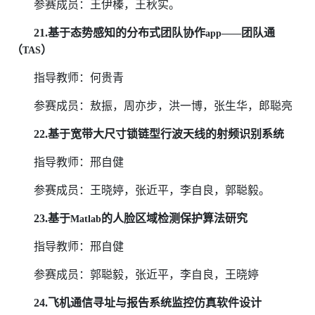
参赛成员：王伊榛，王秋实。
21.
基于态势感知的分布式团队协作
团队通
app——
（
）
TAS
指导教师：何贵青
参赛成员：敖振，周亦步，洪一博，张生华，郎聪亮
22.
基于宽带大尺寸锁链型行波天线的射频识别系统
指导教师：邢自健
参赛成员：王晓婷，张近平，李自良，郭聪毅。
23.
基于
的人脸区域检测保护算法研究
Matlab
指导教师：邢自健
参赛成员：郭聪毅，张近平，李自良，王晓婷
24.
飞机通信寻址与报告系统监控仿真软件设计