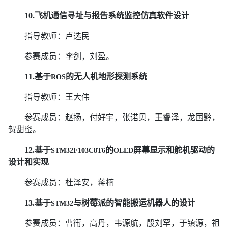
10.
飞机通信寻址与报告系统监控仿真软件设计
指导教师：卢选民
参赛成员：李剑，刘盈。
11.
基于
的无人机地形探测系统
ROS
指导教师：王大伟
参赛成员：赵扬，付好宇，张诺贝，王睿泽，龙国黔，
贺甜蜜。
12.
基于
的
屏幕显示和舵机驱动的
STM32F103C8T6
OLED
设计和实现
参赛成员：杜泽安，蒋楠
13.
基于
与树莓派的智能搬运机器人的设计
STM32
参赛成员：曹衎，高丹，韦源航，殷刘罕，于镇源，祖