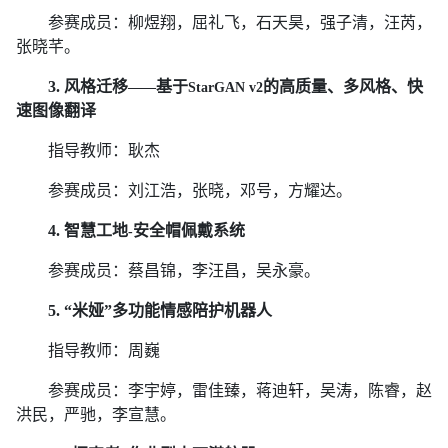
参赛成员：柳煜翔，屈礼飞，石天昊，强子清，汪芮，
张晓芊。
3.
风格迁移
基于
的高质量、多风格、快
——
StarGAN v2
速图像翻译
指导教师：耿杰
参赛成员：刘江浩，张晓，邓号，方耀达。
4.
智慧工地
安全帽佩戴系统
-
参赛成员：蔡昌锦，李汪昌，吴永豪。
5.
“米娅”多功能情感陪护机器人
指导教师：周巍
参赛成员：李宇婷，雷佳臻，蒋迪轩，吴涛，陈睿，赵
洪民，严驰，李宣慧。