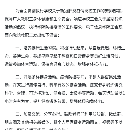
为全面贯彻执行学校关于新冠肺炎疫情防控工作的安排部署，
保障广大教职工身体健康和生命安全，响应学校工会关于居家锻炼
活动的倡议，
执行学院防控疫情的工作要求，
电子信息学
院工会
现
面向我院教职工
发出如下倡议：
一、培养健康生活习惯。积极行动起来，从自我做起，
珍惜生
命、善待生命，养成早睡早起不熬夜和日常健身等良好生活习惯，
适量参加体育运动，保持良好身心状态，增强身体抵抗力。
二、
开展多样健身活动。
疫情防控期间，不到人群密集处活
动。
在家进行简便易行、科学有效的健身活动。居家健身锻炼讲究
1
科学、合理，可选择瑜伽、健身操、太极拳等运动
，每天运动量以
小时左右为宜
，
提升健身锻炼效果，增强体质和免疫力
。
QQ
三、加强交流，分享心得。鼓励
老师们
利用
群、微信群、
朋友圈及其他相关新媒体，将个人居家健身运动图文、视频等予以