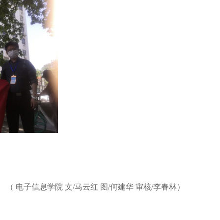
（
电子信息学院
文
/
马云红
图
/
何建华
审核
/
李春林
）