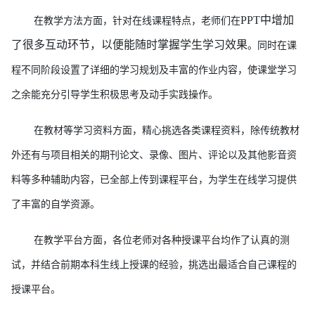
PPT中增加
在教学方法方面，
针对
在线课程特点，老师们
在
了很多互动环节，以便能随时掌握学生学习效果
。同时在
课
程不同阶段设置了详细的学习规划及丰富的作业内容，
使
课堂学习
之余
能
充分引导学生积极思考及动手实践操作。
在
教材等学习资料
方面，
精心挑选
各类
课程资料，除传统教材
外还
有
与项目相关的期刊论文、录像、图片、评论以及其他影音资
料等多种辅助内容
，已全部上传到课程平台，为学生在线学习提供
了丰富的自学资源。
在教学平台方面，各位老师对
各种授课平台均作了认真的测
试
，并
结合前期本科生线上授课的经验，
挑选出最适合自己课程的
授课平台。