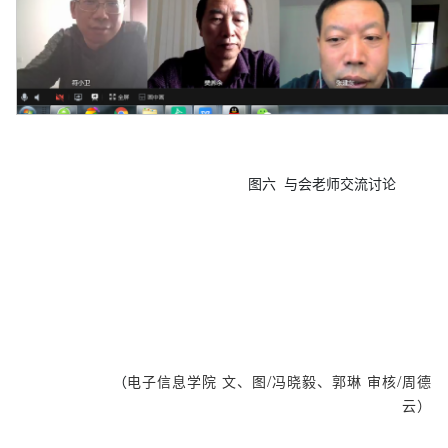
图
六
与会老师交流讨论
/
/
（
电子信息学院
文、
图
冯晓毅、郭琳
审核
周德
云
）