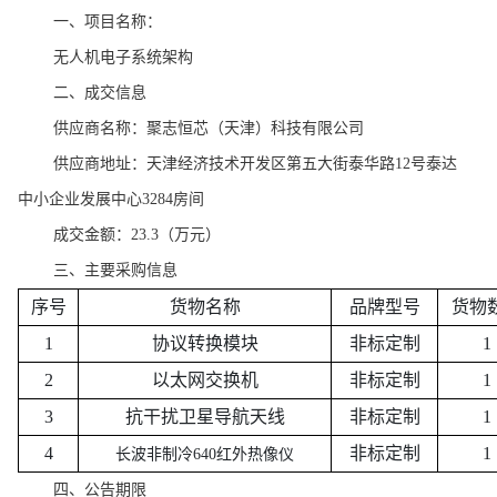
一、
项目名称：
无人机电子系统架构
二、成交信息
供应商名称：
聚志恒芯（天津）科技有限公司
供应商地址：
天津经济技术开发区第五大街泰华路
12号泰达
中小企业发展中心3284房间
成交金额：
23.3
（万元）
三、主要采购信息
序号
货物名称
品牌型号
货物
1
协议转换模块
非标定制
1
2
以太网交换机
非标定制
1
3
抗干扰卫星导航天线
非标定制
1
4
非标定制
1
长波非制冷
640红外热像仪
四、公告期限