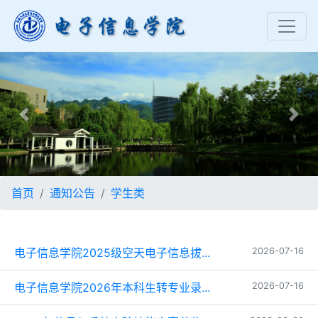
Previous
Nex
首页
通知公告
学生类
电子信息学院2025级空天电子信息拔...
2026-07-16
电子信息学院2026年本科生转专业录...
2026-07-16