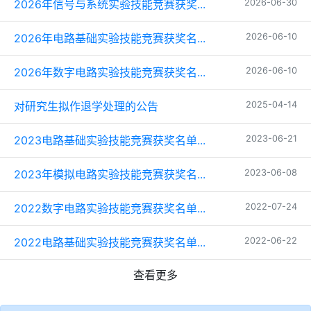
2026年信号与系统实验技能竞赛获奖...
2026-06-30
2026年电路基础实验技能竞赛获奖名...
2026-06-10
2026年数字电路实验技能竞赛获奖名...
2026-06-10
对研究生拟作退学处理的公告
2025-04-14
2023电路基础实验技能竞赛获奖名单...
2023-06-21
2023年模拟电路实验技能竞赛获奖名...
2023-06-08
2022数字电路实验技能竞赛获奖名单...
2022-07-24
2022电路基础实验技能竞赛获奖名单...
2022-06-22
查看更多