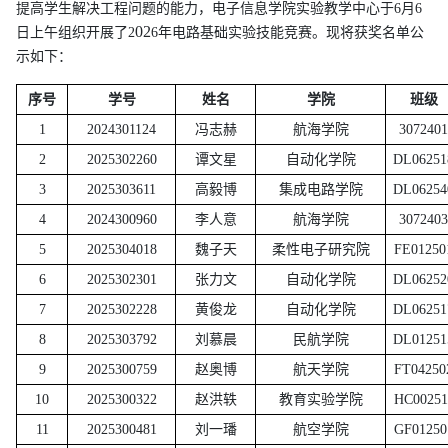
提高学生解决工程问题的能力，电子信息学院实验教学中心
于
6月6
02
日上午
组织开展了
2
6年电路基础实验技能竞赛。现将获奖名单公
示如下：
序号
学号
姓名
学院
班级
1
2024301124
冯志赫
航海学院
3072401
2
2025302260
谭文星
自动化学院
DL06251
3
2025303611
高毅博
集成电路学院
DL06254
4
2024300960
李人意
航海学院
3072403
5
2025304018
魏子天
柔性电子研究院
FE01250
6
2025302301
张力文
自动化学院
DL06252
7
2025302228
黄俊龙
自动化学院
DL06251
8
2025303792
刘慕晨
民航学院
DL01251
9
2025300759
赵奥博
航天学院
FT04250
10
2025300322
赵洪轶
教育实验学院
HC00251
11
2025300481
刘一璠
航空学院
GF01250