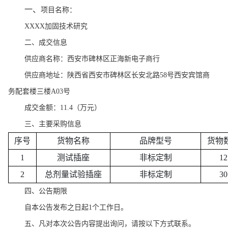
一、
项目名称：
XXXX加固技术研究
二、成交信息
供应商名称：
西安市碑林区正海新电子商行
供应商地址：
陕西省西安市碑林区长安北路
58号西安宾馆商
务配套楼三楼A03号
成交金额：
11.4
（万元）
三、主要采购信息
序号
货物名称
品牌型号
货物
1
测试插座
非标定制
12
2
总剂量试验插座
非标定制
30
四、公告期限
自本公告发布之日起
1个工作日。
五、凡对本次公告内容提出询问，请按以下方式联系。