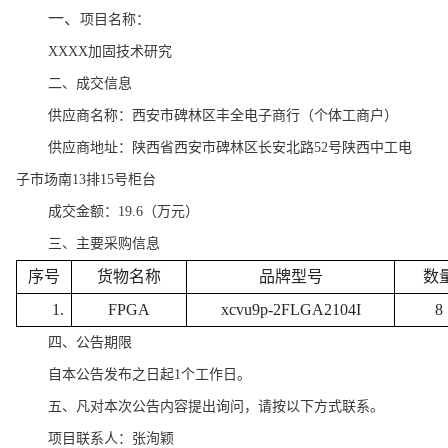
一、
项目名称：
XXXX加固技术研究
二、成交信息
供应商名称：
西安市碑林区丰全电子商行（个体工商户）
供应商地址：
陕西省西安市碑林区长安北路
52号陕西中工电
子市场南13排15号柜台
成交金额：
19.6
（万元）
三、主要采购信息
序号
货物名称
品牌型号
数
1.
FPGA
xcvu9p-2FLGA2104I
8
四、公告期限
自本公告发布之日起
1个工作日。
五、凡对本次公告内容提出询问，请按以下方式联系。
项目联系人：
张洵颖