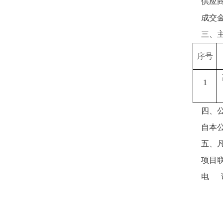
供应
成交
三、
序号
1
四、
自本
五、
项目
电