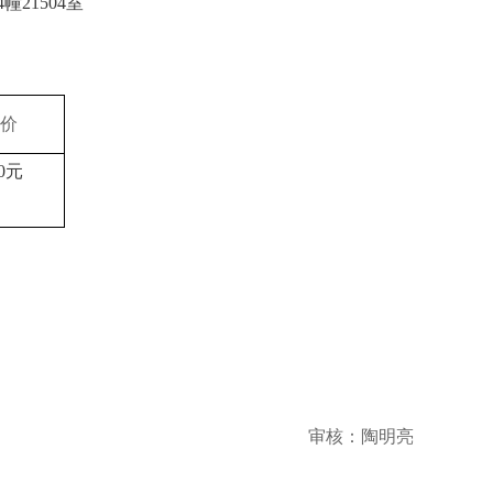
幢21504室
价
0
元
审核：陶明亮