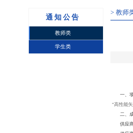
> 教师
通知公告
教师类
学生类
一、
“
高性能矢
二、
供应