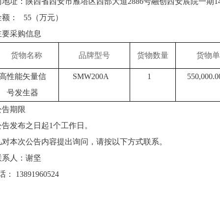
商地址：陕西省西安市雁塔区西部大道
2886号融创西安宸院一期14
金额：
55（万元）
主要采购信息
货物名称
品牌型号
货物数量
货物单
高性能矢量信
SMW200A
1
550
,
000
.0
号发生器
公告期限
公告发布之日起
1个工作日。
凡对本次公告内容提出询问，请按以下方式联系。
联系人：谢坚
话：
13891960524