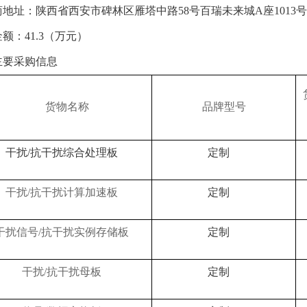
商地址：
陕西省西安市碑林区雁塔中路
58号百瑞未来城A座1013
金额：
41.3（万元）
主要采购信息
货物名称
品牌型号
干扰
/抗干扰综合处理板
定制
干扰
/抗干扰计算加速板
定制
干扰信号
/抗干扰实例存储板
定制
干扰
/抗干扰母板
定制