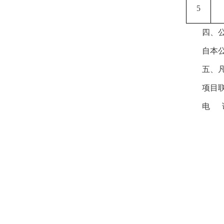
5
四、
自本
五、
项目
电