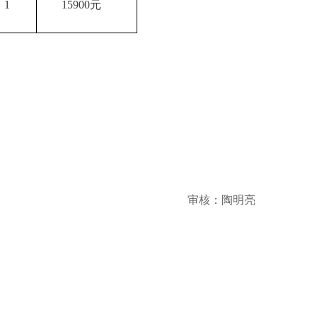
1
15900元
审核：陶明亮