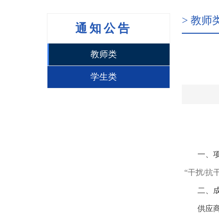
> 教师
通知公告
教师类
学生类
一、
“
干扰
/抗
二、
供应