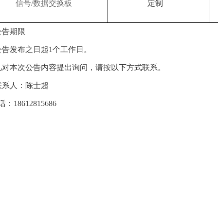
信号
/数据交换板
定制
公告期限
公告发布之日起
1个工作日。
凡对本次公告内容提出询问，请按以下方式联系。
联系人：陈士超
话：
18612815686